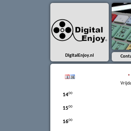
7
00
8
00
9
00
10
00
11
DigitalEnjoy.nl
Cont
00
12
*
00
13
Vrijd
00
14
00
15
00
16