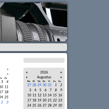
»
«
2026
»
»
«
Augustus
»
Za
Zo
3
4
Ma
Di
Wo
Do
Vr
Za
Zo
27
28
29
30
31
1
2
10
11
3
4
5
6
7
8
9
17
18
10
11
12
13
14
15
16
24
25
17
18
19
20
21
22
23
2
3
24
25
26
27
28
29
30