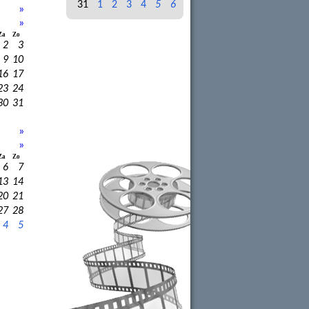
31
1
2
3
4
5
6
»
»
Za
Zo
2
3
9
10
16
17
23
24
30
31
»
»
Za
Zo
6
7
13
14
20
21
27
28
4
5