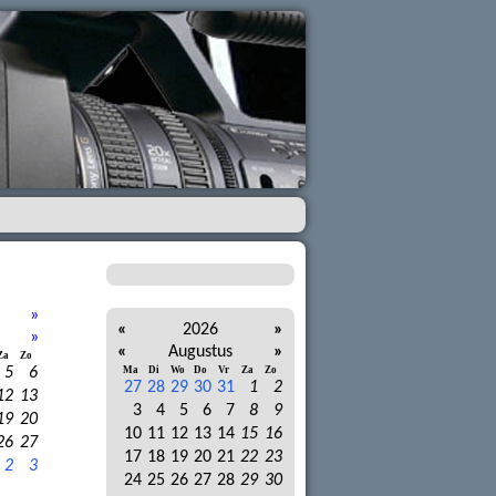
»
«
2026
»
»
«
Augustus
»
Za
Zo
5
6
Ma
Di
Wo
Do
Vr
Za
Zo
27
28
29
30
31
1
2
12
13
3
4
5
6
7
8
9
19
20
10
11
12
13
14
15
16
26
27
17
18
19
20
21
22
23
2
3
24
25
26
27
28
29
30