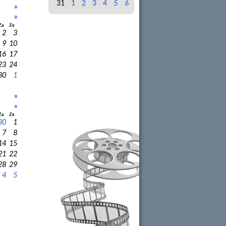
31
1
2
3
4
5
6
»
»
Za
Zo
2
3
9
10
16
17
23
24
30
1
»
»
Za
Zo
30
1
7
8
14
15
21
22
28
29
4
5