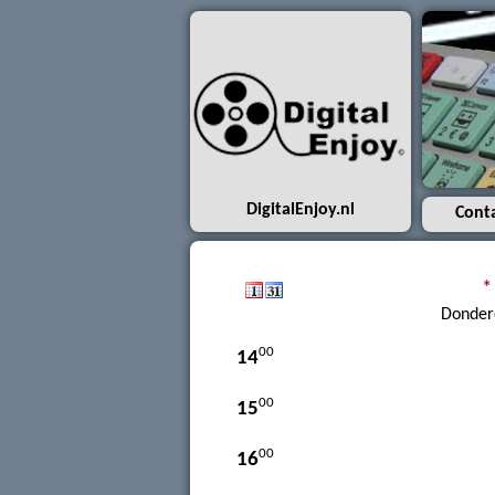
7
00
8
00
9
00
10
00
11
DigitalEnjoy.nl
Cont
00
12
*
00
13
Donder
00
14
00
15
00
16